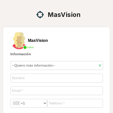
MasVision
MasVision
Online
Información