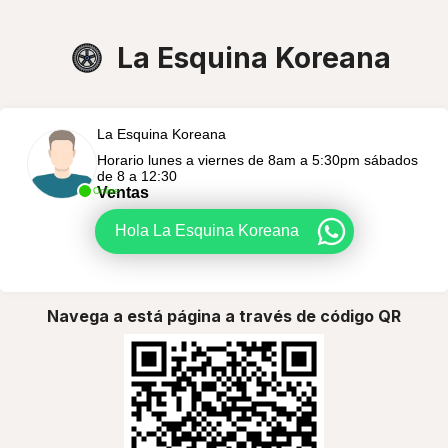
La Esquina Koreana
La Esquina Koreana
Horario lunes a viernes de 8am a 5:30pm sábados
de 8 a 12:30
Ventas
Online
Hola La Esquina Koreana
Navega a está página a través de código QR